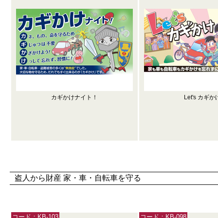
カギかけナイト！
Let's カギか
盗人から財産 家・車・自転車を守る
コード：KB-103
コード：KB-098