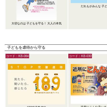
だれもがみんな 子ど
大切なのは 子どもを守る！ 大人の本気
子どもを虐待から守る
コード：KB-084
コード：KB-030