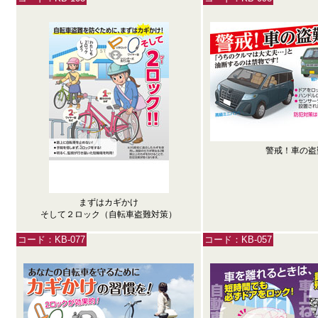
警戒！車の盗
まずはカギかけ
そして２ロック（自転車盗難対策）
コード：KB-077
コード：KB-057