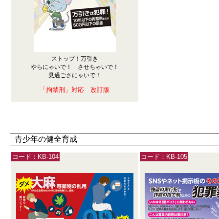
ストップ！万引き
やらにゃいで！ させちゃいで！
見過ごさにゃいで！
「拘禁刑」対応 改訂版
青少年の健全育成
コード：KB-104
コード：KB-105