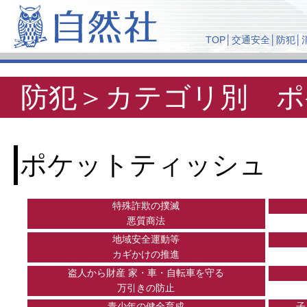
TOP
│
交通安全
│
防犯
│
防犯＞カテゴリ別 ポ
ポケットティッシュ
特殊詐欺の撲滅
悪質商法
地域安全運動等
カギかけの推進
盗人から財産 家・車・自転車を守る
万引きの防止
青少年の健全育成
子