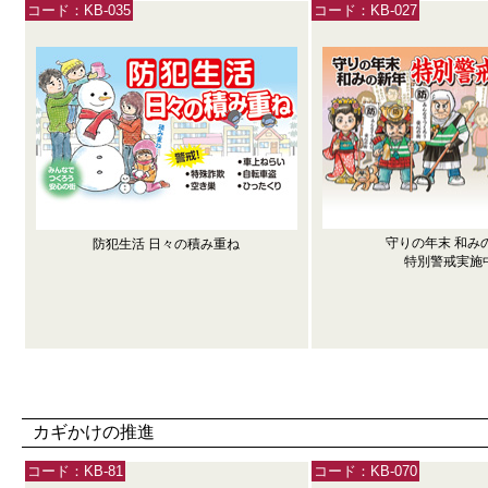
コード：KB-035
コード：KB-027
守りの年末 和み
防犯生活 日々の積み重ね
特別警戒実施中
カギかけの推進
コード：KB-81
コード：KB-070