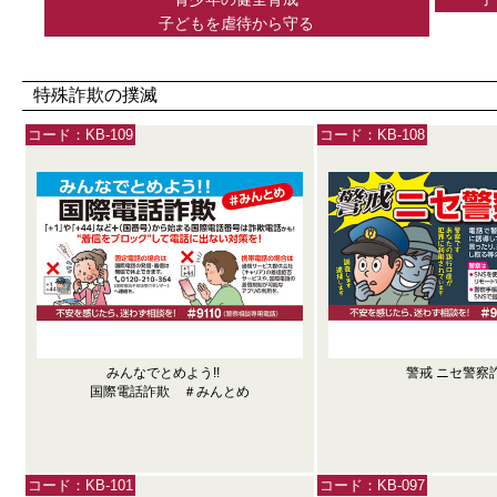
子どもを虐待から守る
特殊詐欺の撲滅
コード：KB-109
コード：KB-108
みんなでとめよう!!
警戒 ニセ警察
国際電話詐欺 ＃みんとめ
コード：KB-101
コード：KB-097