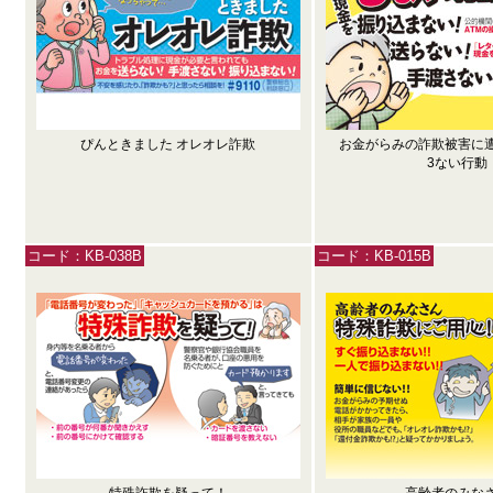
ぴんときました オレオレ詐欺
お金がらみの詐欺被害に
3ない行動
コード：KB-038B
コード：KB-015B