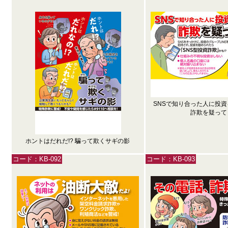
SNSで知り合った人に投
詐欺を疑って
ホントはだれだ!? 騙って欺くサギの影
コード：KB-092
コード：KB-093