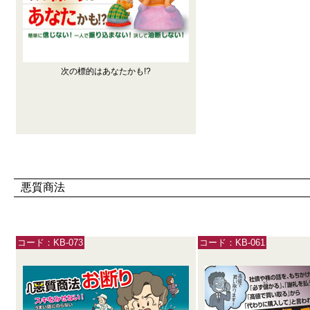
次の標的はあなたかも!?
悪質商法
コード：KB-073
コード：KB-061