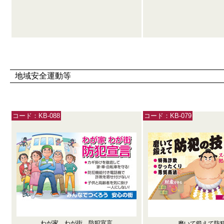
地域安全運動等
コード：KB-088
コード：KB-079
わが家 わが街 防犯宣言
磨いて鍛えて防