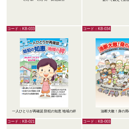
コード：KB-033
コード：KB-034
一人ひとりが再確認 防犯の知恵 地域の絆
油断大敵！身の用
コード：KB-021
コード：KB-003