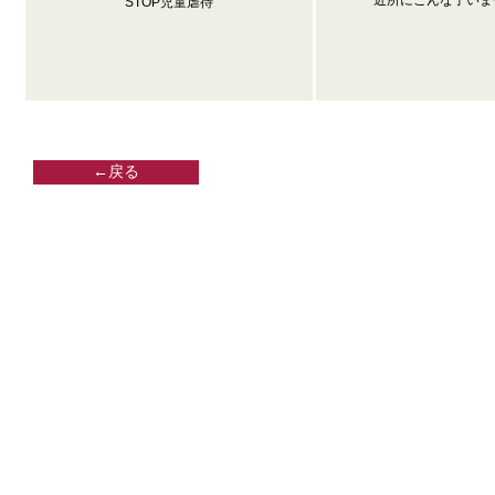
近所にこんな子いま
STOP児童虐待
←戻る