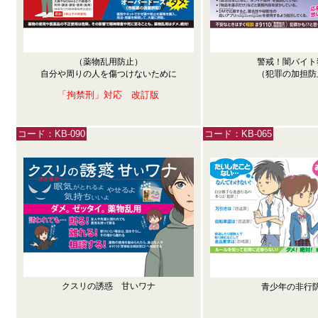
（薬物乱用防止）
警戒！闇バイト
自分や周りの人を傷つけないために
（犯罪の加担防
「拘禁刑」対応 改訂版
コード：KB-090
コード：KB-065
クスリの誘惑 甘いワナ
青少年の非行