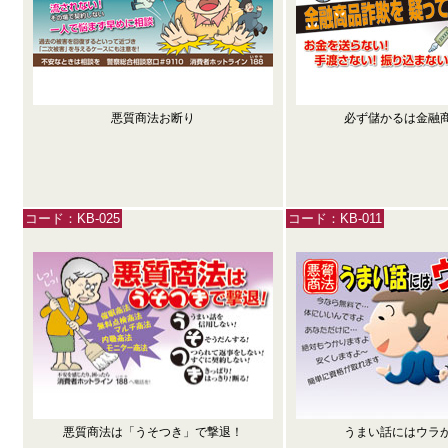
悪質商法お断り
必ず儲かるは金融
コード：KB-025
コード：KB-011
悪質商法は「うそつき」で撃退！
うまい話にはウラ