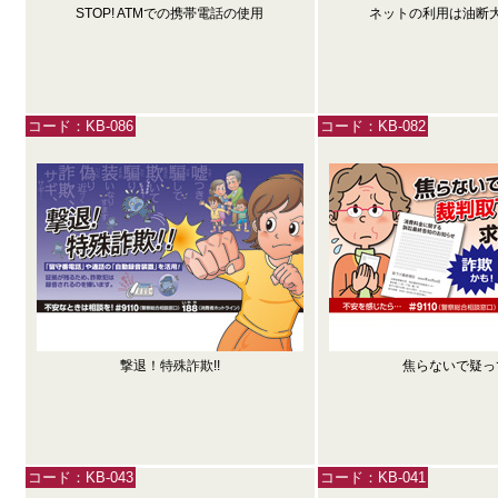
STOP! ATMでの携帯電話の使用
ネットの利用は油断
コード：KB-086
コード：KB-082
撃退！特殊詐欺!!
焦らないで疑っ
コード：KB-043
コード：KB-041