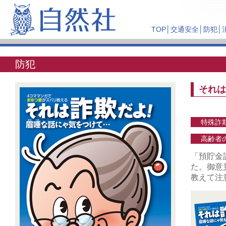
TOP
│
交通安全
│
防犯
│
防犯
それは
特殊詐
高齢者
「預貯金
た。御意
教えて注