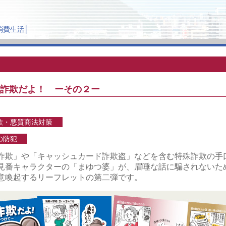
消費生活
│
詐欺だよ！ ーその２ー
欺・悪質商法対策
の防犯
詐欺」や「キャッシュカード詐欺盗」などを含む特殊詐欺の手
見番キャラクターの「まゆつ婆」が、眉唾な話に騙されないた
意喚起するリーフレットの第二弾です。